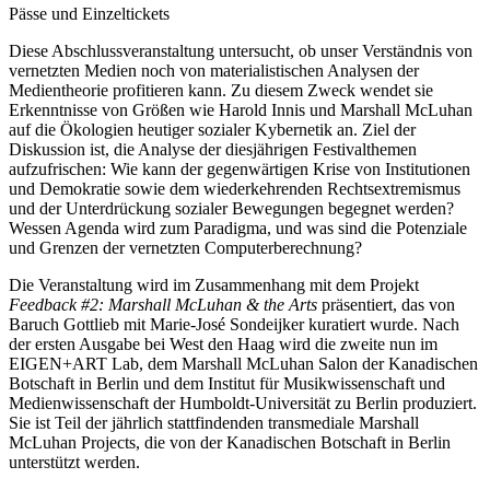
Pässe und Einzeltickets
Diese Abschlussveranstaltung untersucht, ob unser Verständnis von
vernetzten Medien noch von materialistischen Analysen der
Medientheorie profitieren kann. Zu diesem Zweck wendet sie
Erkenntnisse von Größen wie Harold Innis und Marshall McLuhan
auf die Ökologien heutiger sozialer Kybernetik an. Ziel der
Diskussion ist, die Analyse der diesjährigen Festivalthemen
aufzufrischen: Wie kann der gegenwärtigen Krise von Institutionen
und Demokratie sowie dem wiederkehrenden Rechtsextremismus
und der Unterdrückung sozialer Bewegungen begegnet werden?
Wessen Agenda wird zum Paradigma, und was sind die Potenziale
und Grenzen der vernetzten Computerberechnung?
Die Veranstaltung wird im Zusammenhang mit dem Projekt
Feedback #2: Marshall McLuhan & the Arts
präsentiert, das von
Baruch Gottlieb mit Marie-José Sondeijker kuratiert wurde. Nach
der ersten Ausgabe bei West den Haag wird die zweite nun im
EIGEN+ART Lab, dem Marshall McLuhan Salon der Kanadischen
Botschaft in Berlin und dem Institut für Musik­wissen­schaft und
Medien­wissen­schaft der Humboldt-Universität zu Berlin produziert.
Sie ist Teil der jährlich stattfindenden transmediale Marshall
McLuhan Projects, die von der Kanadischen Botschaft in Berlin
unterstützt werden.