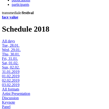
publications
participants
transmediale/
festival
face value
Schedule 2018
All days
Tue, 28.01.
Wed, 29.01.
Thu, 30.01.
Fri, 31.01.
Sat, 01.02.
Sun, 02.02.
31.01.2019
01.02.2019
02.02.2019
03.02.2019
All formats
Artist Presentation
Discussion
Keynote
Panel