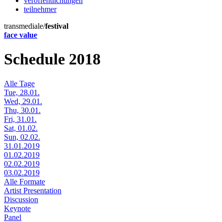
veröffentlichungen
teilnehmer
transmediale/
festival
face value
Schedule 2018
Alle Tage
Tue, 28.01.
Wed, 29.01.
Thu, 30.01.
Fri, 31.01.
Sat, 01.02.
Sun, 02.02.
31.01.2019
01.02.2019
02.02.2019
03.02.2019
Alle Formate
Artist Presentation
Discussion
Keynote
Panel