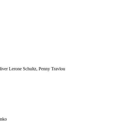
liver Lerone Schultz, Penny Travlou
enko