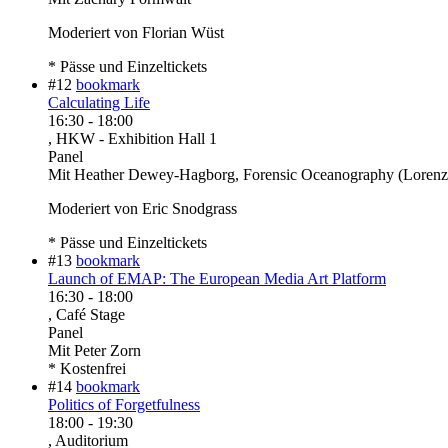
Moderiert von Florian Wüst
* Pässe und Einzeltickets
#12
bookmark
Calculating Life
16:30
-
18:00
, HKW - Exhibition Hall 1
Panel
Mit
Heather Dewey-Hagborg, Forensic Oceanography (Lorenzo 
Moderiert von Eric Snodgrass
* Pässe und Einzeltickets
#13
bookmark
Launch of EMAP: The European Media Art Platform
16:30
-
18:00
, Café Stage
Panel
Mit
Peter Zorn
* Kostenfrei
#14
bookmark
Politics of Forgetfulness
18:00
-
19:30
, Auditorium