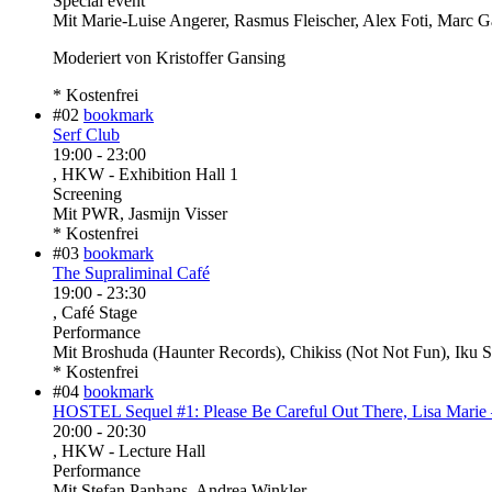
Special event
Mit
Marie-Luise Angerer, Rasmus Fleischer, Alex Foti, Marc G
Moderiert von Kristoffer Gansing
* Kostenfrei
#02
bookmark
Serf Club
19:00
-
23:00
, HKW - Exhibition Hall 1
Screening
Mit
PWR, Jasmijn Visser
* Kostenfrei
#03
bookmark
The Supraliminal Café
19:00
-
23:30
, Café Stage
Performance
Mit
Broshuda (Haunter Records), Chikiss (Not Not Fun), Iku S
* Kostenfrei
#04
bookmark
HOSTEL Sequel #1: Please Be Careful Out There, Lisa Marie 
20:00
-
20:30
, HKW - Lecture Hall
Performance
Mit
Stefan Panhans, Andrea Winkler