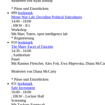
Moderiert von Ryan Bishop
* Pässe und Einzeltickets
#09
bookmark
Meme War Lab: Decoding Political Subcultures
14:00
-
18:00
, HKW - K1
Workshop
Mit
Marc Tuters, open intelligence lab
* Registrierung
#10
bookmark
The Many Faces of Fascism
14:30
-
16:00
, Auditorium
Panel
Mit
Rasmus Fleischer, Alex Foti, Ewa Majewska, Diana McCa
Moderiert von Diana McCarty
* Pässe und Einzeltickets
#11
bookmark
Safe Investment
16:00
-
18:00
, HKW - Lecture Hall
Screening
Mit
Zachary Formwalt