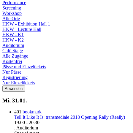
Performance
Screening
Workshop
Alle Orte
HKW - Exhibition Hall 1
HKW - Lecture Hall
HKW - K1
HKW - K2
Auditorium
Café Stage
Alle Zugänge
Kostenfrei
Pässe und Einzeltickets
Nur Pässe
Registrierung
Nur Einzeltickets
Mi, 31.01.
#01
bookmark
Tell It Like It Is: transmediale 2018 Opening Rally (Really)
19:00
-
20:30
, Auditorium