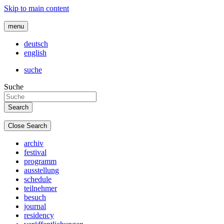
Skip to main content
menu
deutsch
english
suche
Suche
Close Search
archiv
festival
programm
ausstellung
schedule
teilnehmer
besuch
journal
residency