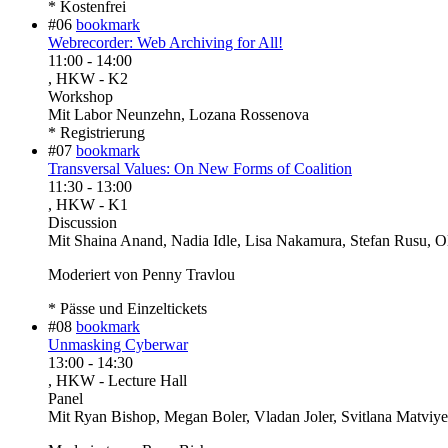
* Kostenfrei
#06
bookmark
Webrecorder: Web Archiving for All!
11:00
-
14:00
, HKW - K2
Workshop
Mit
Labor Neunzehn, Lozana Rossenova
* Registrierung
#07
bookmark
Transversal Values: On New Forms of Coalition
11:30
-
13:00
, HKW - K1
Discussion
Mit
Shaina Anand, Nadia Idle, Lisa Nakamura, Stefan Rusu, O
Moderiert von Penny Travlou
* Pässe und Einzeltickets
#08
bookmark
Unmasking Cyberwar
13:00
-
14:30
, HKW - Lecture Hall
Panel
Mit
Ryan Bishop, Megan Boler, Vladan Joler, Svitlana Matviy